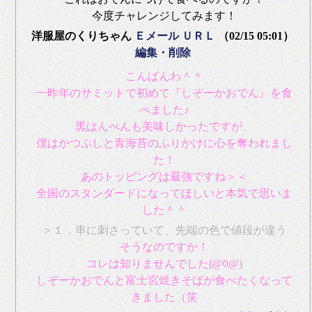
今度チャレンジしてみます！
洋服屋のくりちゃん
Ｅメール
ＵＲＬ
（02/15 05:01）
編集・削除
こんばんわ＾＾
一昨年のサミットで初めて『しぞーかおでん』を食
べました♪
黒はんぺんも美味しかったですが、
僕はかつぶしと青海苔のふりかけに心を奪われまし
た！
あのトッピングは最強ですね＞＜
全国のスタンダードになってほしいと本気で思いま
した＾＾
＞１．串に刺さっていて、先端の色で値段が違う
そうなのですか！
コレは知りませんでした(@0@)
しぞーかおでんと富士宮焼きそばが食べたくなって
きました（笑