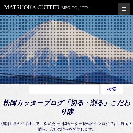
MATSUOKA CUTTER
MFG.CO.,LTD.
松岡カッターブログ「切る・削る」こだわ
り隊
切削工具のパイオニア、株式会社松岡カッター製作所のブログです。静岡の
情報、会社の情報を発信します。