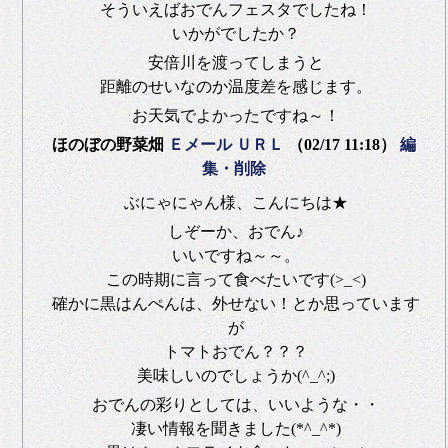
そういえばおでんフェスタでしたね！
いかがでしたか？
安倍川を渡ってしまうと
距離のせいなのか温度差を感じます。
お天気でよかったですね～！
ほのぼの野菜畑
Ｅメール
ＵＲＬ
（02/17 11:18）
編
集・削除
ぶにゃにゃん様、こんにちは★
しぞーか、おでん♪
いいですね～～。
この時期に言って食べたいです(>_<)
確かに黒はんぺんは、外せない！とか思っています
が
トマトおでん？？？
美味しいのでしょうか(^_^;)
おでんの彩りとしては、いいような・・
凄い情報を聞きました(*^_^*)