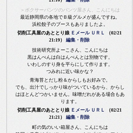
＞ボクサーパンツのパンツ屋さん、こんにちは
最近静岡県の各地でＢ級グルメが盛んですね。
浜松餃子のブースもありましたよ。
切削工具屋のあととり娘
Ｅメール
ＵＲＬ
（02/21
21:19）
編集・削除
技術研究所よーこさん、こんにちは
黒はんぺんは白はんぺんとは別物です。
いわしのすり身を平らにして作ります。
つみれに近い味かな？
青海苔とだし粉＆からしもお好みで。
でも、出汁でしっかり味がついているから、からし
はほとんどつかいません。味噌だれがある場合もあ
ります。
切削工具屋のあととり娘
Ｅメール
ＵＲＬ
（02/21
21:21）
編集・削除
町の気のいい箱屋さん、こんにちは