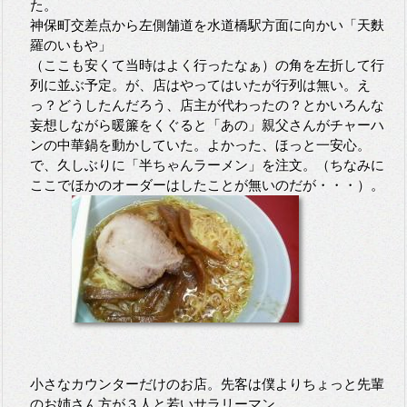
た。
神保町交差点から左側舗道を水道橋駅方面に向かい「天麩
羅のいもや」
（ここも安くて当時はよく行ったなぁ）の角を左折して行
列に並ぶ予定。が、店はやってはいたが行列は無い。え
っ？どうしたんだろう、店主が代わったの？とかいろんな
妄想しながら暖簾をくぐると「あの」親父さんがチャーハ
ンの中華鍋を動かしていた。よかった、ほっと一安心。
で、久しぶりに「半ちゃんラーメン」を注文。（ちなみに
ここでほかのオーダーはしたことが無いのだが・・・）。
小さなカウンターだけのお店。先客は僕よりちょっと先輩
のお姉さん方が３人と若いサラリーマン、