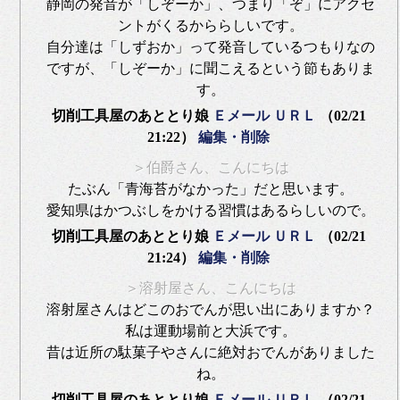
静岡の発音が「しぞーか」、つまり「ぞ」にアクセ
ントがくるかららしいです。
自分達は「しずおか」って発音しているつもりなの
ですが、「しぞーか」に聞こえるという節もありま
す。
切削工具屋のあととり娘
Ｅメール
ＵＲＬ
（02/21
21:22）
編集・削除
＞伯爵さん、こんにちは
たぶん「青海苔がなかった」だと思います。
愛知県はかつぶしをかける習慣はあるらしいので。
切削工具屋のあととり娘
Ｅメール
ＵＲＬ
（02/21
21:24）
編集・削除
＞溶射屋さん、こんにちは
溶射屋さんはどこのおでんが思い出にありますか？
私は運動場前と大浜です。
昔は近所の駄菓子やさんに絶対おでんがありました
ね。
切削工具屋のあととり娘
Ｅメール
ＵＲＬ
（02/21