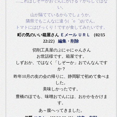
…これはしぞーかおでんにかける？からしではな
い。
山が隔てているからでしょうか。
隣県でもこんなに違う(゜o゜)おでん。
トマトにはびっくり！ですが食してみたいです。
町の気のいい箱屋さん
Ｅメール
ＵＲＬ
（02/15
22:22）
編集・削除
切削工具屋のぶにゃにゃんさん
お世話様です。箱屋です。
しずおか、ではなく「しぞーか」おでんなんです
か？
昨年10月の友の会の帰りに、静岡駅で初めて食べま
した。
美味しかったです。
豊橋のほでも、味噌おでんには、おかかをかけま
す。
あ～腹へってきました。