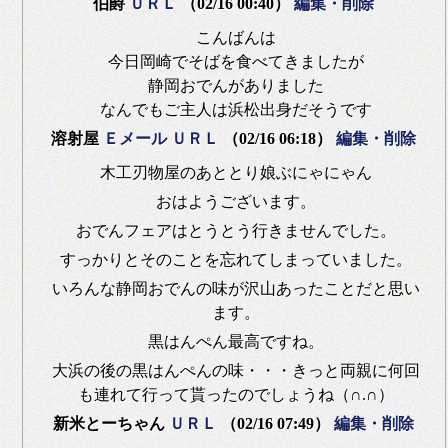
伯爵
ＵＲＬ
（02/16 00:40）
編集・削除
こんばんは
今日岡崎でそばを食べてきましたが
静岡おでんがありました
なんでもご主人は浜松出身だそうです
溶射屋
Ｅメール
ＵＲＬ
（02/16 06:18）
編集・削除
木工刃物屋のあととり娘ぶにゃにゃん
おはようございます。
おでんフェアはとうとう行きませんでした。
すっかりとそのことを忘れてしまっていました。
いろんな静岡おでんの味が沢山あったことだと思い
ます。
黒はんぺん最高ですね。
大浜の後の黒はんぺんの味・・・きっと両親に何回
も連れて行って貰ったのでしょうね（∩.∩）
新米とーちゃん
ＵＲＬ
（02/16 07:49）
編集・削除