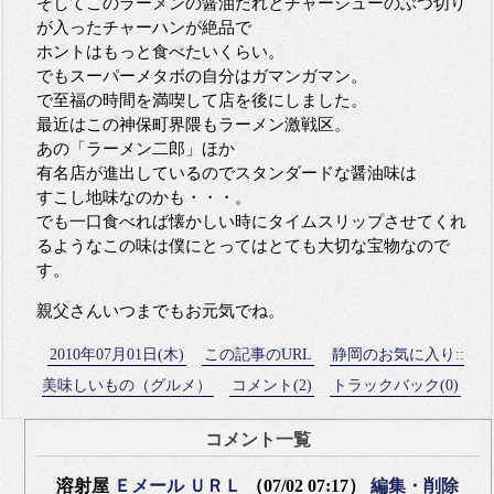
そしてこのラーメンの醤油だれとチャーシューのぶつ切り
が入ったチャーハンが絶品で
ホントはもっと食べたいくらい。
でもスーパーメタボの自分はガマンガマン。
で至福の時間を満喫して店を後にしました。
最近はこの神保町界隈もラーメン激戦区。
あの「ラーメン二郎」ほか
有名店が進出しているのでスタンダードな醤油味は
すこし地味なのかも・・・。
でも一口食べれば懐かしい時にタイムスリップさせてくれ
るようなこの味は僕にとってはとても大切な宝物なので
す。
親父さんいつまでもお元気でね。
2010年07月01日(木)
この記事のURL
静岡のお気に入り::
美味しいもの（グルメ）
コメント(2)
トラックバック(0)
コメント一覧
溶射屋
Ｅメール
ＵＲＬ
（07/02 07:17）
編集・削除