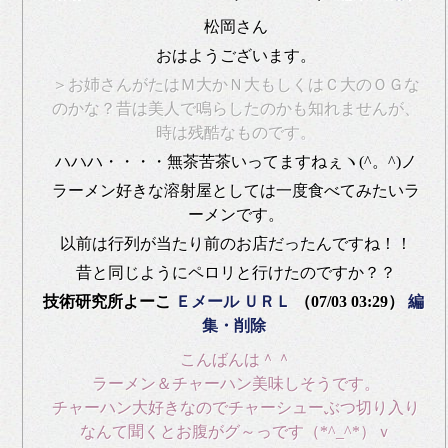
松岡さん
おはようございます。
＞お姉さんがたはＭ大かＮ大もしくはＣ大のＯＧな
のかな？昔は美人で鳴らしたのかも知れませんが、
時は残酷なものです。
ハハハ・・・・無茶苦茶いってますねぇヽ(^。^)ノ
ラーメン好きな溶射屋としては一度食べてみたいラ
ーメンです。
以前は行列が当たり前のお店だったんですね！！
昔と同じようにペロリと行けたのですか？？
技術研究所よーこ
Ｅメール
ＵＲＬ
（07/03 03:29）
編
集・削除
こんばんは＾＾
ラーメン＆チャーハン美味しそうです。
チャーハン大好きなのでチャーシューぶつ切り入り
なんて聞くとお腹がグ～っです（*^_^*）ｖ