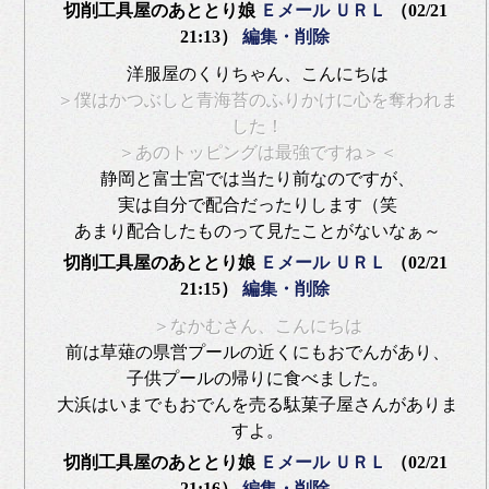
切削工具屋のあととり娘
Ｅメール
ＵＲＬ
（02/21
21:13）
編集・削除
洋服屋のくりちゃん、こんにちは
＞僕はかつぶしと青海苔のふりかけに心を奪われま
した！
＞あのトッピングは最強ですね＞＜
静岡と富士宮では当たり前なのですが、
実は自分で配合だったりします（笑
あまり配合したものって見たことがないなぁ～
切削工具屋のあととり娘
Ｅメール
ＵＲＬ
（02/21
21:15）
編集・削除
＞なかむさん、こんにちは
前は草薙の県営プールの近くにもおでんがあり、
子供プールの帰りに食べました。
大浜はいまでもおでんを売る駄菓子屋さんがありま
すよ。
切削工具屋のあととり娘
Ｅメール
ＵＲＬ
（02/21
21:16）
編集・削除