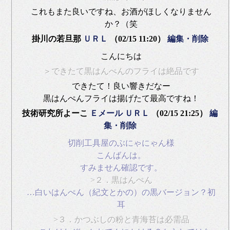
これもまた良いですね、お酒がほしくなりません
か？（笑
掛川の若旦那
ＵＲＬ
（02/15 11:20）
編集・削除
こんにちは
＞できたて黒はんぺんのフライは絶品です
できたて！良い響きだなー
黒はんぺんフライは揚げたて最高ですね！
技術研究所よーこ
Ｅメール
ＵＲＬ
（02/15 21:25）
編
集・削除
切削工具屋のぶにゃにゃん様
こんばんは。
すみません確認です。
>２．黒はんぺん
…白いはんぺん（紀文とかの）の黒バージョン？初
耳
>３．かつぶしの粉と青海苔は必需品