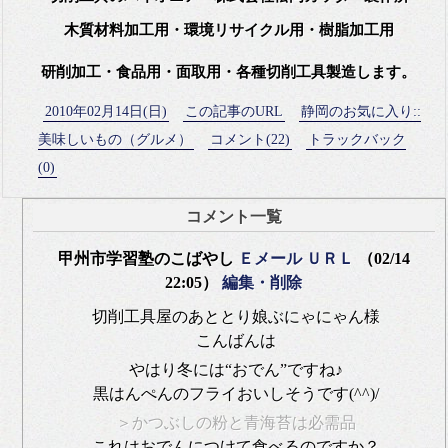
木質材料加工用・環境リサイクル用・樹脂加工用
研削加工・食品用・面取用・各種切削工具製造します。
2010年02月14日(日)
この記事のURL
静岡のお気に入り::
美味しいもの（グルメ）
コメント(22)
トラックバック
(0)
コメント一覧
甲州市学習塾のこばやし
Ｅメール
ＵＲＬ
（02/14
22:05）
編集・削除
切削工具屋のあととり娘ぶにゃにゃん様
こんばんは
やはり冬には“おでん”ですね♪
黒はんぺんのフライおいしそうです(^^)/
＞かつぶしの粉と青海苔は必需品
これはおでんにつけて食べるのですか？