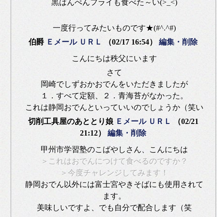
黒はんぺんフライも食べた～い(>_<)
一度行ってみたいものです★(#^.^#)
伯爵
Ｅメール
ＵＲＬ
（02/17 16:54）
編集・削除
こんにちは秩父にいます
さて
岡崎でしずおかおでんをいただきましたが
１．すべて定額、２．青海苔がなかった。
これは静岡おでんといっていいのでしょうか（笑い
切削工具屋のあととり娘
Ｅメール
ＵＲＬ
（02/21
21:12）
編集・削除
甲州市学習塾のこばやしさん、こんにちは
＞これはおでんにつけて食べるのですか？
＞今度チャレンジしてみます！
静岡おでん以外には富士宮やきそばにも使用されて
ます。
美味しいですよ、でも自分で配合します（笑