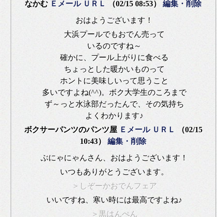
なかむ
Ｅメール
ＵＲＬ
（02/15 08:53）
編集・削除
おはようございます！
大浜プールでもおでん売って
いるのですね～
確かに、プール上がりに食べる
ちょっとした暖かいものって
ホントに美味しいって思うこと
多いですよね(^^)。ボク大学生のころまで
ず～っと水泳部だったんで、その気持ち
よくわかります♪
ボクサーパンツのパンツ屋
Ｅメール
ＵＲＬ
（02/15
10:43）
編集・削除
ぶにゃにゃんさん、おはようございます！
いつもありがとうございます。
＞しぞーかおでんフェア
いいですね、寒い時には最高ですよね♪
＞黒はんぺん