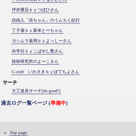
坪井畳店ｂｙつぼひさん
自由人「浜ちゃん」のうんちく紀行
丁子屋ｂｙ新米とーちゃん
ヨシムラ薬局ｂｙよっしーさん
向学社ｂｙこばやし塾さん
技術研究所のよーこさん
C-craft いわさきｂｙぽてちよさん
サーチ
大工道具サーチ[do-good!]
過去ログ一覧ページ (
準備中
)
Top page