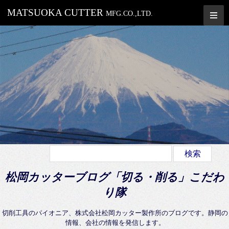
MATSUOKA CUTTER
MFG.CO.,LTD.
松岡カッターブログ「切る・削る」こだわ
り隊
切削工具のパイオニア、株式会社松岡カッター製作所のブログです。静岡の
情報、会社の情報を発信します。