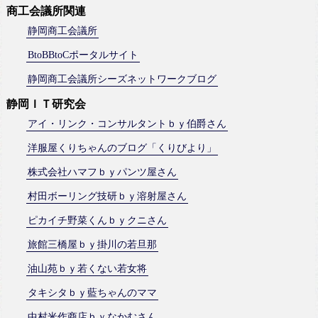
商工会議所関連
静岡商工会議所
BtoBBtoCポータルサイト
静岡商工会議所シーズネットワークブログ
静岡ＩＴ研究会
アイ・リンク・コンサルタントｂｙ伯爵さん
洋服屋くりちゃんのブログ「くりびより」
株式会社ハマフｂｙパンツ屋さん
村田ボーリング技研ｂｙ溶射屋さん
ピカイチ野菜くんｂｙクニさん
旅館三橋屋ｂｙ掛川の若旦那
油山苑ｂｙ若くない若女将
タキシタｂｙ藍ちゃんのママ
中村米作商店ｂｙなかむさん