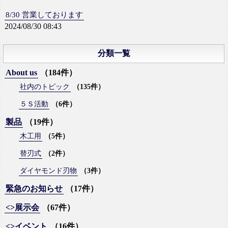
8/30 営業しております
2024/08/30 08:43
分類一覧
About us
（184件）
社内のトピック
（135件）
５Ｓ活動
（6件）
製品
（19件）
木工用
（5件）
替刃式
（2件）
ダイヤモンド刃物
（3件）
緊急のお知らせ
（17件）
<>展示会
（67件）
<>イベント
（16件）