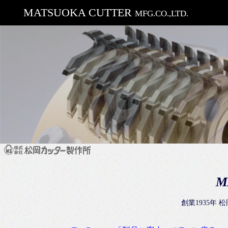
MATSUOKA CUTTER
MFG.CO.,LTD.
M
創業1935