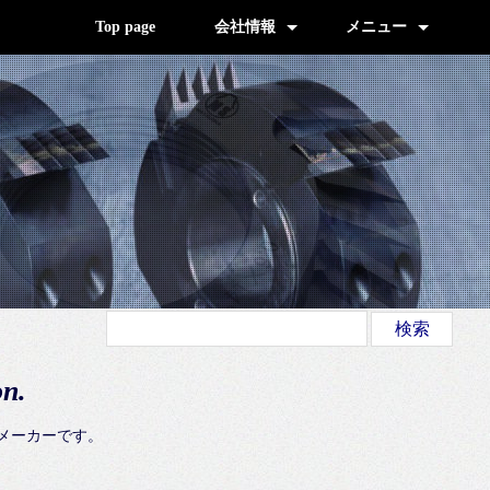
Top page
会社情報
メニュー
交通のご案内 (地図)
採用情報
経営理念、品質方針、沿革
技術と設備
ご来訪謝辞
環境への取組み
公式blog (新着情報)
Products (製品のご案内)
お薦めのWebサイト
ウェブポリシー
サイトマップ
お問い合わせ
on.
門メーカーです。