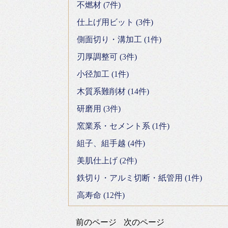
不燃材 (7件)
仕上げ用ビット (3件)
側面切り・溝加工 (1件)
刃厚調整可 (3件)
小径加工 (1件)
木質系難削材 (14件)
研磨用 (3件)
窯業系・セメント系 (1件)
組子、組手越 (4件)
美肌仕上げ (2件)
鉄切り・アルミ切断・紙管用 (1件)
高寿命 (12件)
前のページ
次のページ