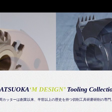
ATSUOKA
‘M DESIGN’
Tooling Collecti
年 松岡カッターは創業以来、半世以上の歴史を持つ切削工具研磨研削の専