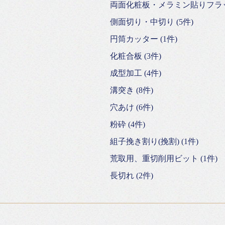
両面化粧板・メラミン貼りフラッシ
側面切り・中切り (5件)
円筒カッター (1件)
化粧合板 (3件)
成型加工 (4件)
溝突き (8件)
穴あけ (6件)
粉砕 (4件)
組子挽き割り(挽割) (1件)
荒取用、重切削用ビット (1件)
長切れ (2件)