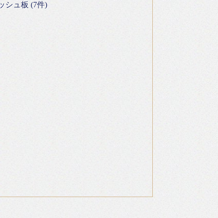
ュ板 (7件)