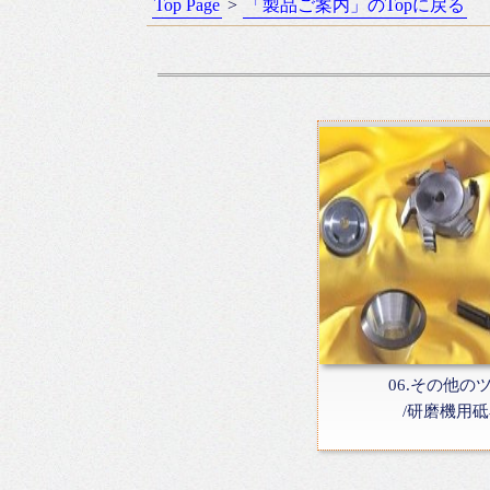
Top Page
>
「製品ご案内」のTopに戻る
06.その他の
/研磨機用