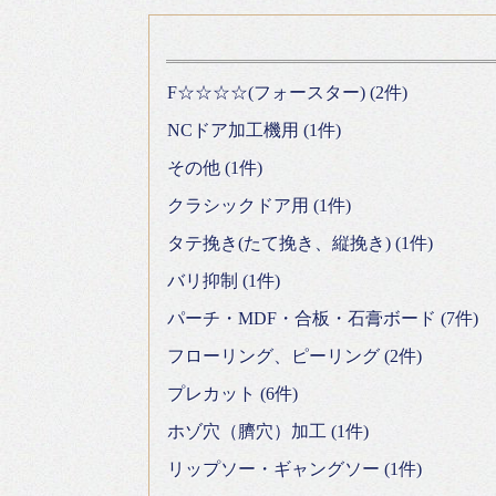
F☆☆☆☆(フォースター) (2件)
NCドア加工機用 (1件)
その他 (1件)
クラシックドア用 (1件)
タテ挽き(たて挽き、縦挽き) (1件)
バリ抑制 (1件)
パーチ・MDF・合板・石膏ボード (7件)
フローリング、ピーリング (2件)
プレカット (6件)
ホゾ穴（臍穴）加工 (1件)
リップソー・ギャングソー (1件)