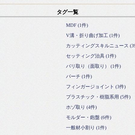
タグ一覧
MDF (1件)
V溝・折り曲げ加工 (1件)
カッティングスキルニュース (39
セッティング治具 (1件)
バリ取り（面取り） (1件)
パーチ (1件)
フィンガージョイント (3件)
プラスチック・樹脂系用 (5件)
ホゾ取り (4件)
モルダー・鉋盤 (6件)
一般材小割り (1件)