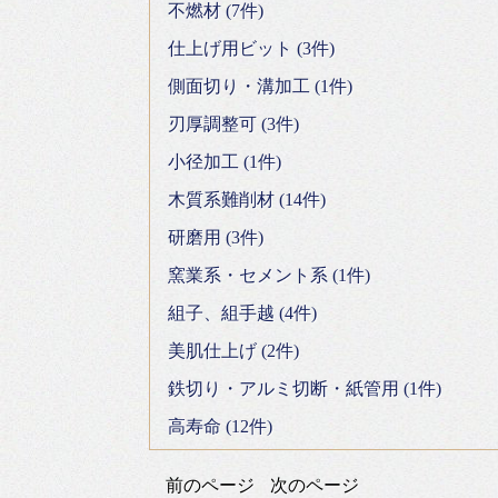
不燃材 (7件)
仕上げ用ビット (3件)
側面切り・溝加工 (1件)
刃厚調整可 (3件)
小径加工 (1件)
木質系難削材 (14件)
研磨用 (3件)
窯業系・セメント系 (1件)
組子、組手越 (4件)
美肌仕上げ (2件)
鉄切り・アルミ切断・紙管用 (1件)
高寿命 (12件)
前のページ
次のページ