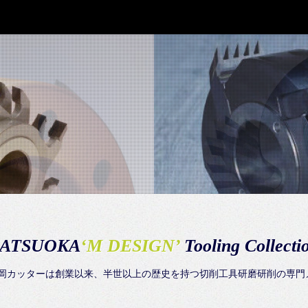
ATSUOKA
‘M DESIGN’
Tooling Collecti
年 松岡カッターは創業以来、半世以上の歴史を持つ切削工具研磨研削の専