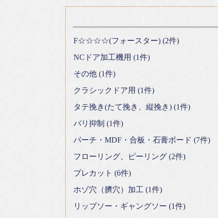
F☆☆☆☆(フォースター) (2件)
NCドア加工機用 (1件)
その他 (1件)
クラシックドア用 (1件)
タテ挽き(たて挽き、縦挽き) (1件)
バリ抑制 (1件)
パーチ・MDF・合板・石膏ボード (7件)
フローリング、ピーリング (2件)
プレカット (6件)
ホゾ穴（臍穴）加工 (1件)
リップソー・ギャングソー (1件)