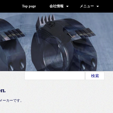
Top page
会社情報
メニュー
交通のご案内 (地図)
採用情報
経営理念、品質方針、沿革
技術と設備
ご来訪謝辞
環境への取組み
公式blog (新着情報)
Products (製品のご案内)
お薦めのWebサイト
ウェブポリシー
サイトマップ
お問い合わせ
on.
門メーカーです。