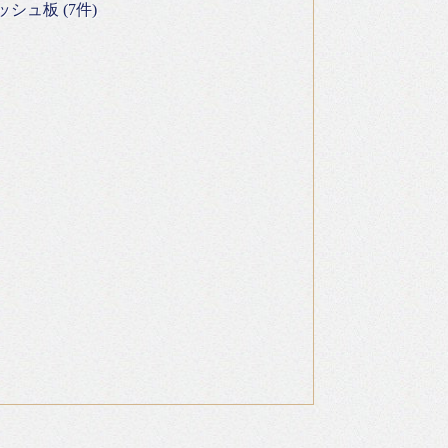
ュ板 (7件)