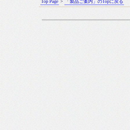
Top Page
>
「製品ご案内」のTopに戻る