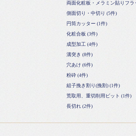
両面化粧板・メラミン貼りフラッシ
側面切り・中切り (5件)
円筒カッター (1件)
化粧合板 (3件)
成型加工 (4件)
溝突き (8件)
穴あけ (6件)
粉砕 (4件)
組子挽き割り(挽割) (1件)
荒取用、重切削用ビット (1件)
長切れ (2件)