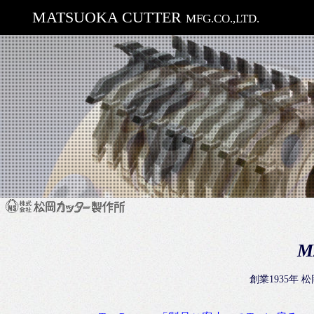
MATSUOKA CUTTER
MFG.CO.,LTD.
M
創業1935