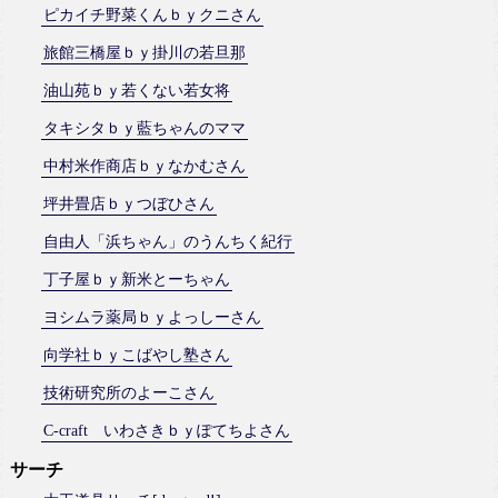
ピカイチ野菜くんｂｙクニさん
旅館三橋屋ｂｙ掛川の若旦那
油山苑ｂｙ若くない若女将
タキシタｂｙ藍ちゃんのママ
中村米作商店ｂｙなかむさん
坪井畳店ｂｙつぼひさん
自由人「浜ちゃん」のうんちく紀行
丁子屋ｂｙ新米とーちゃん
ヨシムラ薬局ｂｙよっしーさん
向学社ｂｙこばやし塾さん
技術研究所のよーこさん
C-craft いわさきｂｙぽてちよさん
サーチ