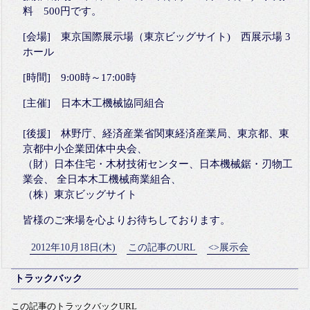
料 500円です。
[会場] 東京国際展示場（東京ビッグサイト) 西展示場 3
ホール
[時間] 9:00時～17:00時
[主催] 日本木工機械協同組合
[後援] 林野庁、経済産業省関東経済産業局、東京都、東
京都中小企業団体中央会、
（財）日本住宅・木材技術センター、日本機械鋸・刃物工
業会、 全日本木工機械商業組合、
（株）東京ビッグサイト
皆様のご来場を心よりお待ちしております。
2012年10月18日(木)
この記事のURL
<>展示会
トラックバック
この記事のトラックバックURL