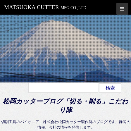
MATSUOKA CUTTER
MFG.CO.,LTD.
松岡カッターブログ「切る・削る」こだわ
り隊
切削工具のパイオニア、株式会社松岡カッター製作所のブログです。静岡の
情報、会社の情報を発信します。