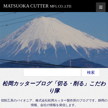
MATSUOKA CUTTER
MFG.CO.,LTD.
松岡カッターブログ「切る・削る」こだわ
り隊
切削工具のパイオニア、株式会社松岡カッター製作所のブログです。静岡の
情報、会社の情報を発信します。