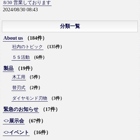
8/30 営業しております
2024/08/30 08:43
分類一覧
About us
（184件）
社内のトピック
（135件）
５Ｓ活動
（6件）
製品
（19件）
木工用
（5件）
替刃式
（2件）
ダイヤモンド刃物
（3件）
緊急のお知らせ
（17件）
<>展示会
（67件）
<>イベント
（16件）