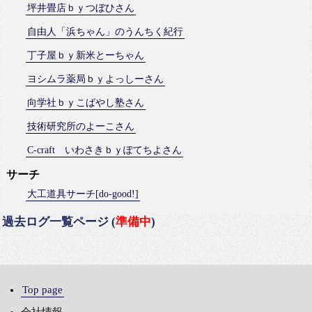
坪井畳店ｂｙつぼひさん
自由人「浜ちゃん」のうんちく紀行
丁子屋ｂｙ新米とーちゃん
ヨシムラ薬局ｂｙよっしーさん
向学社ｂｙこばやし塾さん
技術研究所のよーこさん
C-craft いわさきｂｙぽてちよさん
サーチ
大工道具サーチ[do-good!]
過去ログ一覧ページ (
準備中
)
Top page