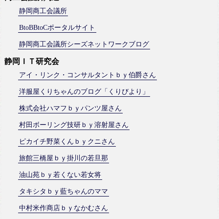
静岡商工会議所
BtoBBtoCポータルサイト
静岡商工会議所シーズネットワークブログ
静岡ＩＴ研究会
アイ・リンク・コンサルタントｂｙ伯爵さん
洋服屋くりちゃんのブログ「くりびより」
株式会社ハマフｂｙパンツ屋さん
村田ボーリング技研ｂｙ溶射屋さん
ピカイチ野菜くんｂｙクニさん
旅館三橋屋ｂｙ掛川の若旦那
油山苑ｂｙ若くない若女将
タキシタｂｙ藍ちゃんのママ
中村米作商店ｂｙなかむさん