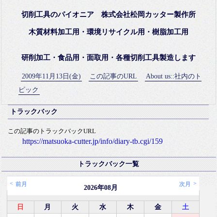
切削工具のパイオニア 株式会社松岡カッター製作所
木質材料加工用・環境リサイクル用・樹脂加工用
研削加工・食品用・面取用・各種切削工具製造します
2009年11月13日(金)
この記事のURL
About us::社内のト
ピック
トラックバック
この記事のトラックバックURL
https://matsuoka-cutter.jp/info/diary-tb.cgi/159
トラックバック一覧
前月
次月
2026年08月
日
月
火
水
木
金
土