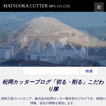
MATSUOKA CUTTER
MFG.CO.,LTD.
松岡カッターブログ「切る・削る」こだわ
り隊
切削工具のパイオニア、株式会社松岡カッター製作所のブログです。静岡の
情報、会社の情報を発信します。