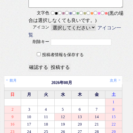
文字色
■
■
■
■
■
■
■
■
(黒の場
合は選択しなくても良いです。)
アイコン
アイコン一
覧
削除キー
投稿者情報を保存する
前月
次月
2026年08月
日
月
火
水
木
金
土
1
2
3
4
5
6
7
8
9
10
11
12
13
14
15
16
17
18
19
20
21
22
23
24
25
26
27
28
29