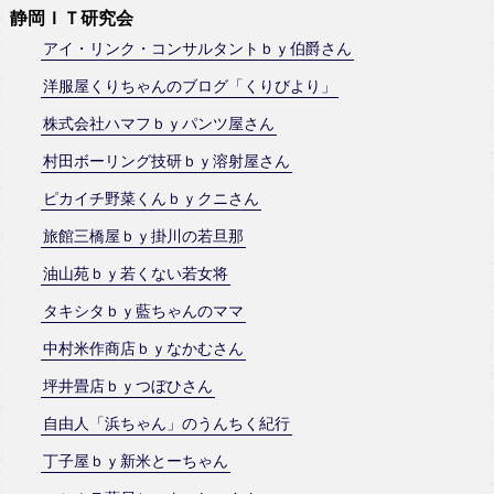
静岡ＩＴ研究会
アイ・リンク・コンサルタントｂｙ伯爵さん
洋服屋くりちゃんのブログ「くりびより」
株式会社ハマフｂｙパンツ屋さん
村田ボーリング技研ｂｙ溶射屋さん
ピカイチ野菜くんｂｙクニさん
旅館三橋屋ｂｙ掛川の若旦那
油山苑ｂｙ若くない若女将
タキシタｂｙ藍ちゃんのママ
中村米作商店ｂｙなかむさん
坪井畳店ｂｙつぼひさん
自由人「浜ちゃん」のうんちく紀行
丁子屋ｂｙ新米とーちゃん