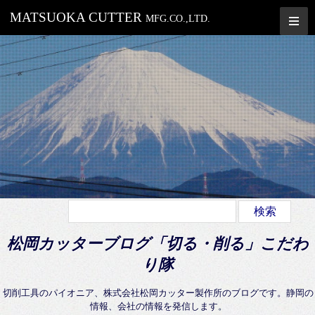
MATSUOKA CUTTER
MFG.CO.,LTD.
松岡カッターブログ「切る・削る」こだわ
り隊
切削工具のパイオニア、株式会社松岡カッター製作所のブログです。静岡の
情報、会社の情報を発信します。