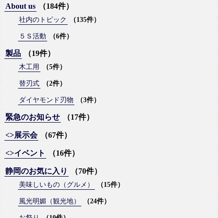
About us
（184件）
社内のトピック
（135件）
５Ｓ活動
（6件）
製品
（19件）
木工用
（5件）
替刃式
（2件）
ダイヤモンド刃物
（3件）
緊急のお知らせ
（17件）
<>展示会
（67件）
<>イベント
（16件）
静岡のお気に入り
（70件）
美味しいもの（グルメ）
（15件）
風光明媚（観光地）
（24件）
お祭り
（10件）